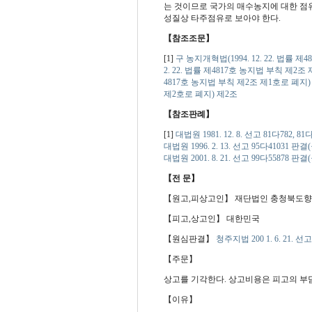
는 것이므로 국가의 매수농지에 대한 점
성질상 타주점유로 보아야 한다.
【참조조문】
[1]
구 농지개혁법(1994. 12. 22. 법률 
2. 22. 법률 제4817호 농지법 부칙 제2조
4817호 농지법 부칙 제2조 제1호로 폐지)
제2호로 폐지) 제2조
【참조판례】
[1]
대법원 1981. 12. 8. 선고 81다782, 81
대법원 1996. 2. 13. 선고 95다41031 판결(
대법원 2001. 8. 21. 선고 99다55878 판결(
【전 문】
【원고,피상고인】 재단법인 충청북도
【피고,상고인】 대한민국
【원심판결】
청주지법 200 1. 6. 21. 선
【주문】
상고를 기각한다. 상고비용은 피고의 부
【이유】