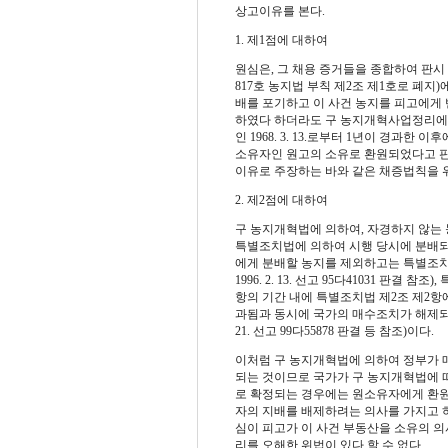
상고이유를 본다.
1. 제1점에 대하여
원심은, 그 채용 증거들을 종합하여 판시 각 
817호 농지법 부칙 제2조 제1호로 폐
배를 포기하고 이 사건 농지를 피고에게 반
하였다 하더라도 구 농지개혁사업정리에관
인 1968. 3. 13.로부터 1년이 경과
소유자인 원고의 소유로 환원되었다고 판
이유로 주장하는 바와 같은 채증법칙을 위
2. 제2점에 대하여
구 농지개혁법에 의하여, 자경하지 않는 
특별조치법에 의하여 시행 당시에 분배되
에게 분배할 농지를 제외하고는 특별조
1996. 2. 13. 선고 95다41031 판결 참조),
항의 기간 내에 특별조치법 제2조 제2항
과됨과 동시에 국가의 매수조치가 해제되
21. 선고 99다55878 판결 등 참조)이다.
이처럼
구 농지개혁법에 의하여 정부가 
되는 것이므로 국가가 구 농지개혁법에 
로 확정되는 경우에는 원소유자에게 환원
자의 지배를 배제하려는 의사를 가지고 하
심이 피고가 이 사건 부동산을 소유의 
리를 오해한 위법이 있다 할 수 없다.