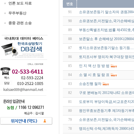
언론 보도 자료
91
소유권보존등기 말소자의 권원2004다
무주부동산
90
소유권보존,이전말소,국가손해배상20
종중 관련 소송
89
부동산특별조치법,법률 제4502호,추정
88
보존말소 후 손해배상 2010다28604
87
토지소유권보존등기말소 등기등...
86
토지조사부 명의자:복구대장 명의인 대법원
85
인 지 액 산 정 방 법
84
소 멸 시 효 일 람 표
83
소송진행 절차
82
구로 분배농지 2012재나82 소유
81
도로부지 부당이득금,비교표준지200
80
원인무효보존등기후 제3자등기부취득
79
소유권보존,이전말소,국가손해배상20
78
명의신탁.수탁,제3취득자 2000다4328