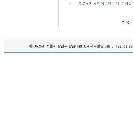
77
도로부지 부당이득액.공매 후 낙찰자 