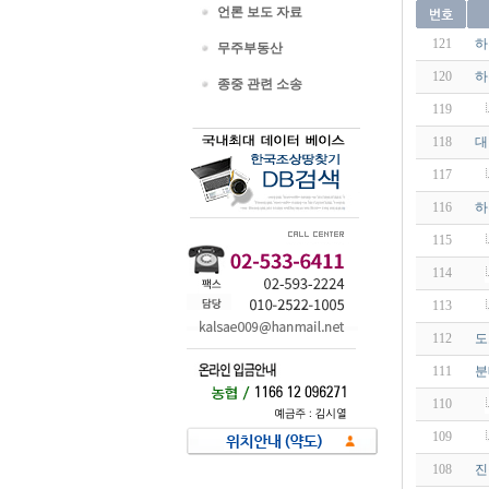
언론 보도 자료
121
하
무주부동산
120
하
종중 관련 소송
119
118
대법
117
116
하
115
114
113
112
도
111
분
110
109
108
진