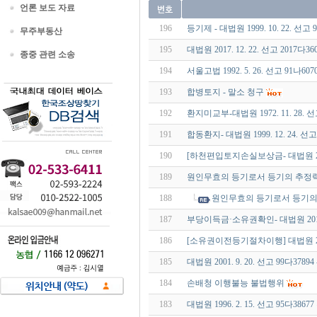
언론 보도 자료
196
등기제 - 대법원 1999. 10. 22. 선고 
무주부동산
195
대법원 2017. 12. 22. 선고 2017다3
종중 관련 소송
194
서울고법 1992. 5. 26. 선고 91나6
193
합병토지 - 말소 청구
192
환지미교부-대법원 1972. 11. 28. 
191
합동환지- 대법원 1999. 12. 24. 선고 
190
[하천편입토지손실보상금- 대법원 2016.
189
원인무효의 등기로서 등기의 추정력\-대
188
원인무효의 등기로서 등기의 추정력
187
부당이득금·소유권확인- 대법원 2019. 1
186
[소유권이전등기절차이행] 대법원 2019.
185
대법원 2001. 9. 20. 선고 99다3
184
손배청 이행불능 불법행위
183
대법원 1996. 2. 15. 선고 95다3