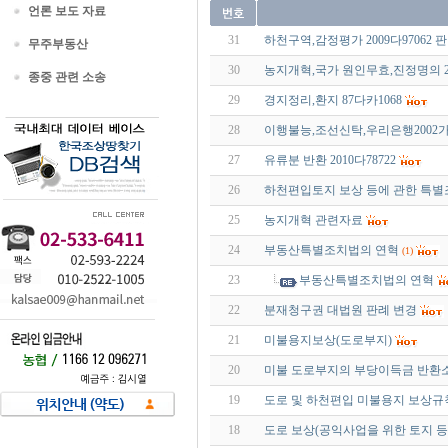
언론 보도 자료
31
하천구역,감정평가 2009다9706
무주부동산
30
농지개혁,국가 원인무효,진정명의 20
종중 관련 소송
29
경지정리,환지 87다카1068
28
이행불능,조선신탁,우리은행2002가합
27
유류분 반환 2010다78722
26
하천편입토지 보상 등에 관한 특
25
농지개혁 관련자료
24
부동산특별조치법의 연혁
(1)
23
부동산특별조치법의 연혁
22
분재청구권 대법원 판례 변경
21
미불용지보상(도로부지)
20
미불 도로부지의 부당이득금 반환소
19
도로 및 하천편입 미불용지 보상규
18
도로 보상(공익사업을 위한 토지 등