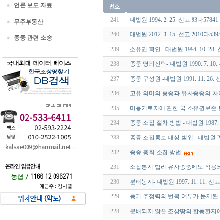
언론 보도 자료
241
대법원 1994. 2. 25. 선고 93다5784
무주부동산
240
대법원 2012. 3. 15. 선고 2010다5
종중 관련 소송
239
소유권 확인 - 대법원 1994. 10. 28.
238
종중 명의신탁- 대법원 1990. 7. 10.
237
종중 구성원 -대법원 1991. 11. 26. 
236
고유 의미의 종중과 유사종중의 차이-대법
235
미등기토지에 관한 국 소유권보존
234
종중 소집 절차 방법 - 대법원 1987. 6
233
종중 소집통보 대상 범위 - 대법원 2000
232
종중 총회 소집 방법
231
소집통지 법리 유사종중에도 적용
230
분배농지- 대법원 1997. 11. 11. 선고
229
등기 추정력의 번복 여부가 문제된
228
분배되지 않은 조상땅의 합동환지에 관